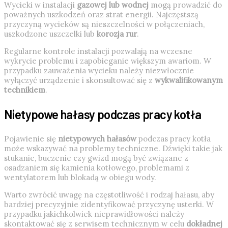
Wycieki w instalacji
gazowej lub wodnej
mogą prowadzić do
poważnych uszkodzeń oraz strat energii. Najczęstszą
przyczyną wycieków są nieszczelności w połączeniach,
uszkodzone uszczelki lub
korozja rur
.
Regularne kontrole instalacji pozwalają na wczesne
wykrycie problemu i zapobieganie większym awariom. W
przypadku zauważenia wycieku należy niezwłocznie
wyłączyć urządzenie i skonsultować się z
wykwalifikowanym
technikiem
.
Nietypowe hałasy podczas pracy kotła
Pojawienie się
nietypowych hałasów
podczas pracy kotła
może wskazywać na problemy techniczne. Dźwięki takie jak
stukanie, buczenie czy gwizd mogą być związane z
osadzaniem się kamienia kotłowego, problemami z
wentylatorem lub blokadą w obiegu wody.
Warto zwrócić uwagę na częstotliwość i rodzaj hałasu, aby
bardziej precyzyjnie zidentyfikować przyczynę usterki. W
przypadku jakichkolwiek nieprawidłowości należy
skontaktować się z serwisem technicznym w celu
dokładnej