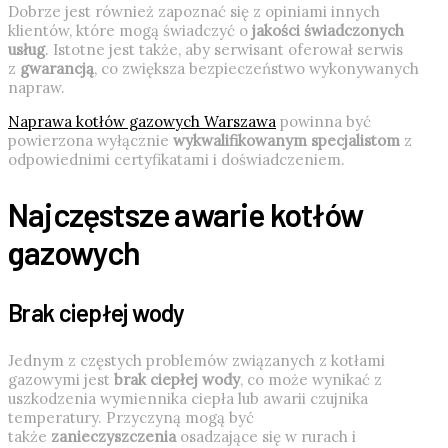
Dobrze jest również zapoznać się z opiniami innych
klientów, które mogą świadczyć o
jakości świadczonych
usług
. Istotne jest także, aby serwisant oferował serwis
z
gwarancją
, co zwiększa bezpieczeństwo wykonywanych
napraw.
Naprawa kotłów gazowych Warszawa
powinna być
powierzona wyłącznie
wykwalifikowanym specjalistom
z
odpowiednimi certyfikatami i doświadczeniem.
Najczęstsze awarie kotłów
gazowych
Brak ciepłej wody
Jednym z częstych problemów związanych z kotłami
gazowymi jest
brak ciepłej wody
, co może wynikać z
uszkodzenia wymiennika ciepła lub awarii czujnika
temperatury. Przyczyną mogą być
także
zanieczyszczenia
osadzające się w rurach i