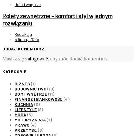
Dom i wnętrze
Rolety zewnętrzne – komfort i styl w jednym
rozwiązaniu
Redakcja
6 lipca, 2025
DODAJ KOMENTARZ
Musisz się
zalogować
, aby móc dodać komentarz.
KATEGORIE
BIZNES
(1)
BUDOWNICTWO
(10)
DOM I WNĘTRZE
(11)
FINANSE I BANKOWOŚĆ
(4)
KUCHNIA
(3)
LIFESTYLE
(9)
MODA
(5)
MOTORYZACJA
(7)
PRAWO
(4)
PRZEMYSŁ
(8)
ZDROWIE I URODA
(6)