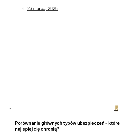
23 marca, 2026
2
Porównanie głównych typów ubezpieczeń – które
najlepiej cię chronią?