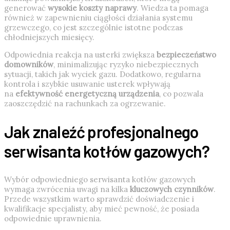
generować
wysokie koszty naprawy
. Wiedza ta pomaga
również w zapewnieniu ciągłości działania systemu
grzewczego, co jest szczególnie istotne podczas
chłodniejszych miesięcy.
Odpowiednia reakcja na usterki zwiększa
bezpieczeństwo
domowników
, minimalizując ryzyko niebezpiecznych
sytuacji, takich jak wyciek gazu. Dodatkowo, regularna
kontrola i szybkie usuwanie usterek wpływają
na
efektywność energetyczną urządzenia
, co pozwala
zaoszczędzić na rachunkach za ogrzewanie.
Jak znaleźć profesjonalnego
serwisanta kotłów gazowych?
Wybór odpowiedniego serwisanta kotłów gazowych
wymaga zwrócenia uwagi na kilka
kluczowych czynników
.
Przede wszystkim warto sprawdzić doświadczenie i
kwalifikacje specjalisty, aby mieć pewność, że posiada
odpowiednie uprawnienia.