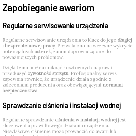
Zapobieganie awariom
Regularne serwisowanie urządzenia
Regularne serwisowanie urządzenia to klucz do jego
długiej
i bezproblemowej pracy
. Pozwala ono na wczesne wykrycie
potencjalnych usterek, zanim doprowadzą one do
poważniejszych problemów.
Dzięki temu można uniknąć kosztownych napraw i
przedłużyć
żywotność sprzętu
. Profesjonalny serwis
zapewnia również, że urządzenie działa zgodnie z
zaleceniami producenta oraz obowiązującymi
normami
bezpieczeństwa
.
Sprawdzanie ciśnienia i instalacji wodnej
Regularne sprawdzanie
ciśnienia w instalacji wodnej
jest
kluczowe dla prawidłowego działania urządzenia.
Niewłaściwe ciśnienie może prowadzić do awarii lub