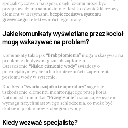
specjalistycznych narzędzi, dzięki czemu może być
przeprowadzana samodzielnie. Jest to również kluczowy
element w utrzymaniu
bezpieczeństwa systemu
grzewczego
i efektywności jego pracy.
Jakie komunikaty wyświetlane przez kocioł
mogą wskazywać na problem?
Komunikaty takie jak
“Brak płomienia”
mogą wskazywać na
problem z dopływem gazu lub zapłonem.
Ostrzeżenie
“Niskie ciśnienie wody”
świadczy o
potencjalnym wycieku lub konieczności uzupełnienia
poziomu wody w systemie.
Kod błędu
“Awaria czujnika temperatury”
sugeruje
uszkodzenie elementu monitorującego pracę kotła.
Natomiast komunikat
“Przegrzanie”
oznacza, że system
wymaga natychmiastowego schłodzenia, co może być
skutkiem problemów z obiegiem wody.
Kiedy wezwać specjalistę?