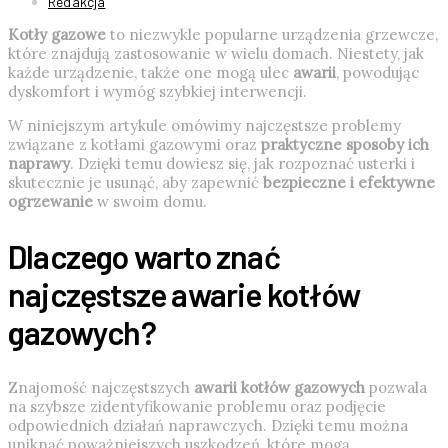
Redakcja
Kotły gazowe
to niezwykle popularne urządzenia grzewcze,
które znajdują zastosowanie w wielu domach. Niestety, jak
każde urządzenie, także one mogą ulec
awarii
, powodując
dyskomfort i wymóg szybkiej interwencji.
W niniejszym artykule omówimy najczęstsze problemy
związane z kotłami gazowymi oraz
praktyczne sposoby ich
naprawy
. Dzięki temu dowiesz się, jak rozpoznać usterki i
skutecznie je usunąć, aby zapewnić
bezpieczne i efektywne
ogrzewanie
w swoim domu.
Dlaczego warto znać
najczęstsze awarie kotłów
gazowych?
Znajomość najczęstszych
awarii kotłów gazowych
pozwala
na szybsze zidentyfikowanie problemu oraz podjęcie
odpowiednich działań naprawczych. Dzięki temu można
uniknąć poważniejszych uszkodzeń, które mogą