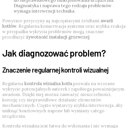
do nieprawidłowego funkcjonowania urządzenia.
Diagnostyka i naprawa tego rodzaju problemów
wymaga interwencji technika.
Powyższe przyczyny są najczęstszymi źródłami
awarii
kotłów
. Regularna konserwacja systemu oraz szybka reakcja
w przypadku wykrycia problemów mogą znacznie
przedłużyć
żywotność instalacji grzewczej
.
Jak diagnozować problem?
Znaczenie regularnej kontroli wizualnej
Regularna
kontrola wizualna kotła
pozwala na wczesne
wykrycie potencjalnych usterek i zapobiega poważniejszym
awariom. Dzięki niej można zauważyć nieszczelności,
korozję czy nieprawidłowe działanie elementów
mechanicznych. Często wystarczy szybka interwencja, aby
uniknąć kosztownych napraw lub wymiany całego
urządzenia.
Kontrola wizualna jest łatwa do wykonania i nie wymaga