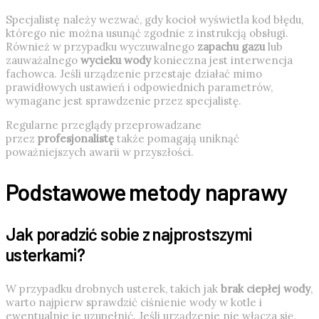
Specjalistę należy wezwać, gdy kocioł wyświetla kod błędu,
którego nie można usunąć zgodnie z instrukcją obsługi.
Również w przypadku wyczuwalnego
zapachu gazu
lub
zauważalnego
wycieku wody
konieczna jest interwencja
fachowca. Jeśli urządzenie przestaje działać mimo
prawidłowych ustawień i odpowiednich parametrów,
wymagane jest sprawdzenie przez specjalistę.
Regularne przeglądy przeprowadzane
przez
profesjonalistę
także pomagają uniknąć
poważniejszych awarii w przyszłości.
Podstawowe metody naprawy
Jak poradzić sobie z najprostszymi
usterkami?
W przypadku drobnych usterek, takich jak
brak ciepłej wody
,
warto najpierw sprawdzić ciśnienie wody w kotle i
ewentualnie je uzupełnić. Jeśli urządzenie nie włącza się,