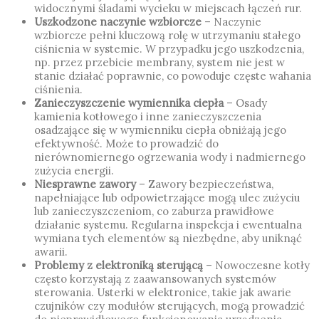
widocznymi śladami wycieku w miejscach łączeń rur.
Uszkodzone naczynie wzbiorcze
– Naczynie
wzbiorcze pełni kluczową rolę w utrzymaniu stałego
ciśnienia w systemie. W przypadku jego uszkodzenia,
np. przez przebicie membrany, system nie jest w
stanie działać poprawnie, co powoduje częste wahania
ciśnienia.
Zanieczyszczenie wymiennika ciepła
– Osady
kamienia kotłowego i inne zanieczyszczenia
osadzające się w wymienniku ciepła obniżają jego
efektywność. Może to prowadzić do
nierównomiernego ogrzewania wody i nadmiernego
zużycia energii.
Niesprawne zawory
– Zawory bezpieczeństwa,
napełniające lub odpowietrzające mogą ulec zużyciu
lub zanieczyszczeniom, co zaburza prawidłowe
działanie systemu. Regularna inspekcja i ewentualna
wymiana tych elementów są niezbędne, aby uniknąć
awarii.
Problemy z elektroniką sterującą
– Nowoczesne kotły
często korzystają z zaawansowanych systemów
sterowania. Usterki w elektronice, takie jak awarie
czujników czy modułów sterujących, mogą prowadzić