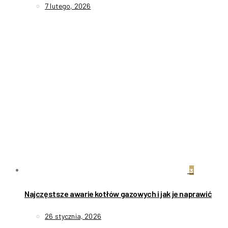
7 lutego, 2026
3
Najczęstsze awarie kotłów gazowych i jak je naprawić
26 stycznia, 2026